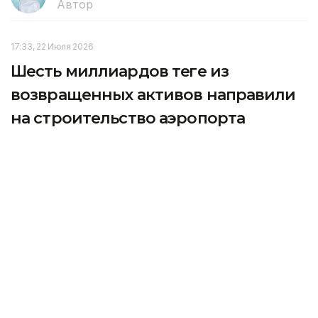
Автор
17:33, 22 Июля 2026
Шесть миллиардов теңге из
возвращенных активов направили
на строительство аэропорта
Аркалыка
В городе Аркалыке завершается строительство
нового пассажирского терминала аэропорта, а
также реконструкция взлетно-посадочной полосы,
рулежной дорожки и перрона, передает агентство
Kazinform со ссылкой на Генпрокуратуру.