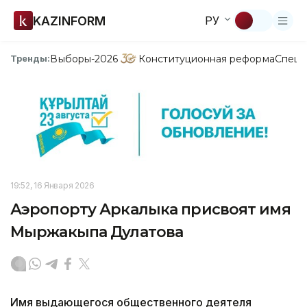
KAZINFORM
РУ
Выборы-2026
Конституционная реформа
Спецп
Тренды:
19:52, 16 Января 2026
Аэропорту Аркалыка присвоят имя
Мыржакыпа Дулатова
Имя выдающегося общественного деятеля