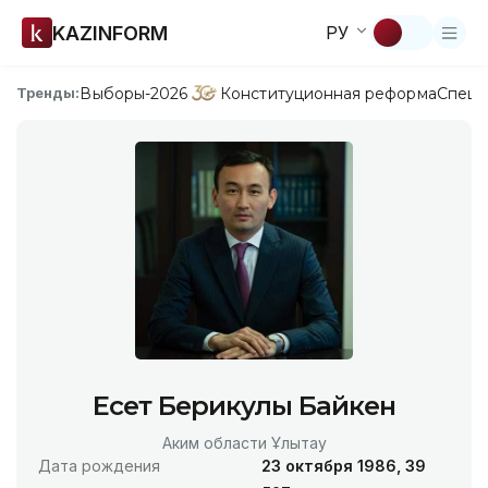
KAZINFORM
РУ
Выборы-2026
Конституционная реформа
Спецп
Тренды:
Есет Берикулы Байкен
Аким области Ұлытау
Дата рождения
23 октября 1986, 39